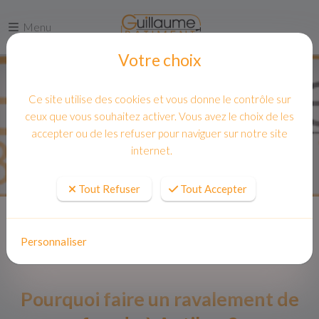
Menu
Votre choix
Ce site utilise des cookies et vous donne le contrôle sur
ceux que vous souhaitez activer. Vous avez le choix de les
accepter ou de les refuser pour naviguer sur notre site
internet.
Tout Refuser
Tout Accepter
Accueil
Nos réalisations
Pourquoi faire un ravalement de façade à Antibes ?
Personnaliser
Pourquoi faire un ravalement de